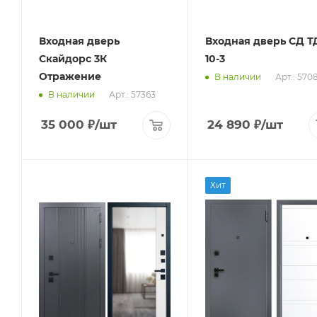
Входная дверь
Входная дверь СД Т
Скайдорс 3К
10-3
Отражение
Арт.: 570
В наличии
Арт.: 57363
В наличии
35 000
₽
/шт
24 890
₽
/шт
Хит