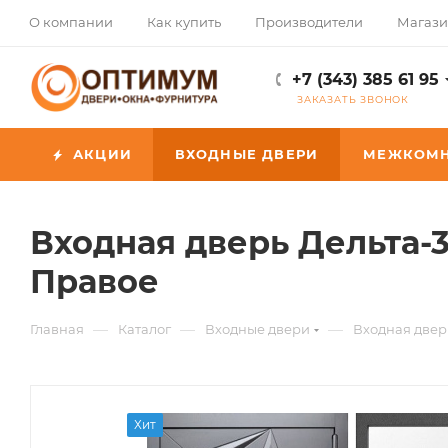
О компании
Как купить
Производители
Магаз
+7 (343) 385 61 95
ЗАКАЗАТЬ ЗВОНОК
АКЦИИ
ВХОДНЫЕ ДВЕРИ
МЕЖКОМН
Входная дверь Дельта-
Правое
—
—
—
Главная
Каталог
Входные двери
Входная двер
Хит