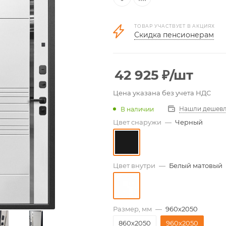
ТОВАР УЧАСТВУЕТ В АКЦИЯХ
Скидка пенсионерам
42 925
₽
/шт
Цена указана без учета НДС
Нашли дешевл
В наличии
Цвет снаружи
—
Черный
Цвет внутри
—
Белый матовый
Размер, мм
—
960х2050
860х2050
960х2050