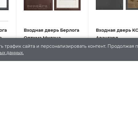
ога
Входная дверь Берлога
Входная дверь K
е
Оптима Милана
Авангард
ь трафик сайта и персонализировать контент. Продолжая п
Арт.: 36917
Арт.: 
В наличии
В наличии
ых данных.
7
29 999
₽
/шт
40 950
₽
19 110
₽
/шт
-
27
%
Экономия
10 951
₽