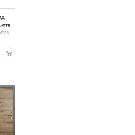
ФД
ьюта
36386