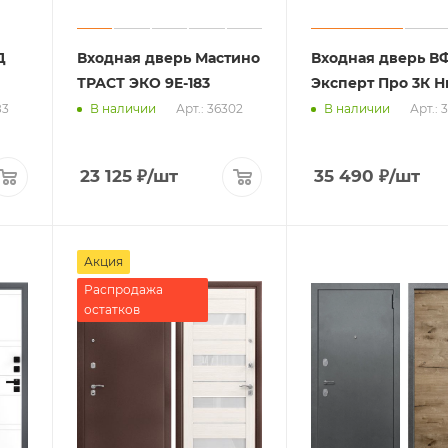
Д
Входная дверь Мастино
Входная дверь В
ТРАСТ ЭКО 9E-183
Эксперт Про 3К Н
83
Арт.: 36302
Арт.: 
В наличии
В наличии
23 125
₽
/шт
35 490
₽
/шт
Акция
Распродажа
остатков