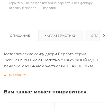
характер и не позволяют точно передать цвет, фактуру,
отделку и пропорции изделия.
ОПИСАНИЕ
ХАРАКТЕРИСТИКИ
ОПЛАТА
Металлические сейф-двери Берлога серии
ТРИНИТИ УП имеют Полотно с НАРУЖНОЙ МДФ
панелью, с РЕБРАМИ жесткости и ЗАМКОВЫМ
КАРМАНОМ толщиной 105 мм. с ребрами жесткости
и замковым карманом; ЗАКРЫТЫЙ усиленный
УТЕПЛЕННЫЙ короб толщиной 115 мм. Утеплитель
минеральный материал KNAUF
Вам также может понравиться
(негорюч.,экологич.). Этот материал хороший тепло-
и звукоизолятор. Плотное прилегание полотна к
коробу обеспечивается тремя контурами