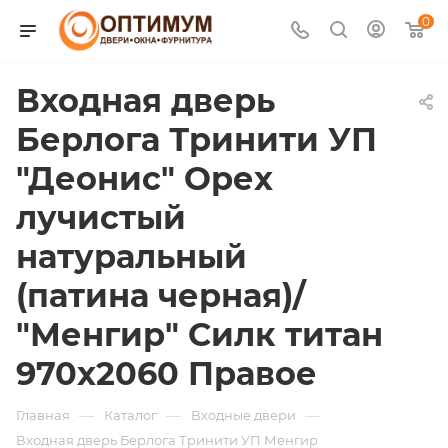
0
Входная дверь
Берлога Тринити УП
"Деонис" Орех
лучистый
натуральный
(патина черная)/
"Менгир" Силк титан
970х2060 Правое
—
—
—
Главная
Каталог
Входные двери
Входная дверь Берлога Тринити УП Менгир