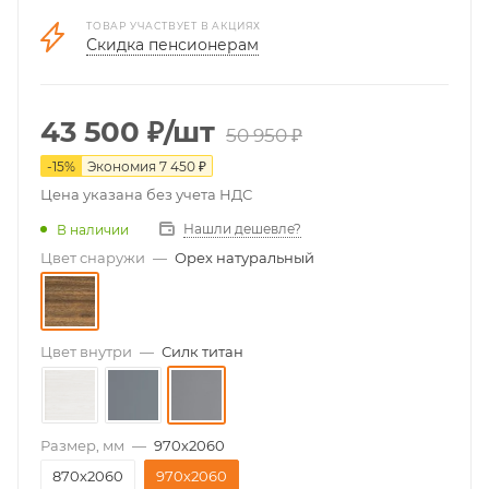
ТОВАР УЧАСТВУЕТ В АКЦИЯХ
Скидка пенсионерам
43 500
₽
/шт
50 950
₽
-
15
%
Экономия
7 450
₽
Цена указана без учета НДС
Нашли дешевле?
В наличии
Цвет снаружи
—
Орех натуральный
Цвет внутри
—
Силк титан
Размер, мм
—
970х2060
870х2060
970х2060