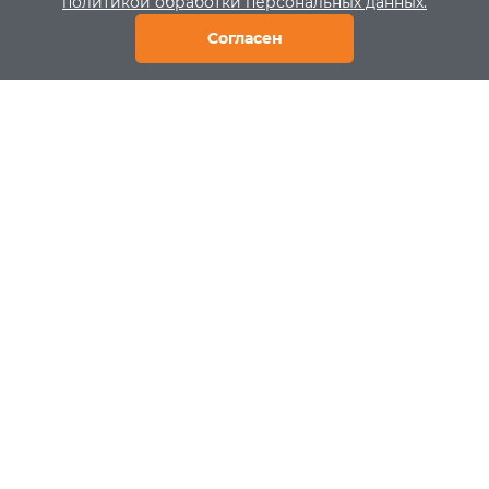
политикой обработки персональных данных.
Согласен
В КОРЗИНУ
Входная дверь Мастер
Входная дверь ВФД
Сталь АМПИР
Эксперт Про 3К Атум
Про 32
В наличии
В наличии
от
37 050 ₽
от
35 490 ₽
ПОДРОБНЕЕ
ПОДРОБНЕЕ